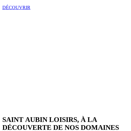
DÉCOUVRIR
S
A
I
N
T
A
U
B
I
N
L
O
I
S
I
R
S
,
À
L
A
D
É
C
O
U
V
E
R
T
E
D
E
N
O
S
D
O
M
A
I
N
E
S