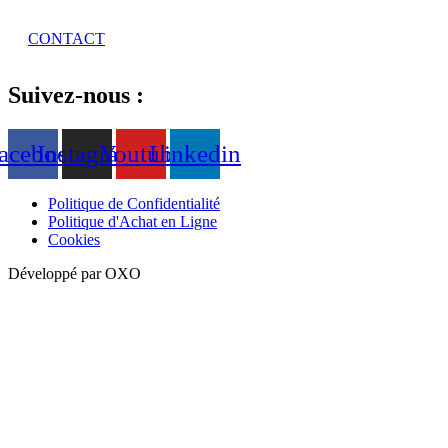
CONTACT
Suivez-nous :
acebook
Instagram
Youtube
Linkedin
Politique de Confidentialité
Politique d'Achat en Ligne
Cookies
Développé par OXO